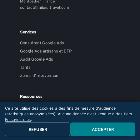
Montpellier, France
contact@thibaultfayol.com
Services
Consultant Google Ads
Google Ads artisans et BTP
Audit Google Ads
Tarifs
Zones d'intervention
Ressources
Blog SEA
Ce site utilise des cookies à des fins de mesure d'audience
(statistiques anonymisées). Aucune donnée n'est vendue à des tiers.
Ressources
En savoir plus
.
FAQ Google Ads
REFUSER
ACCEPTER
Simulateur budget
Annuaire je suis numerique