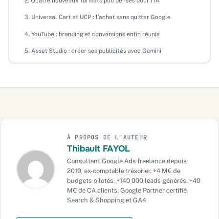
2. Quatre nouveaux formats pub pensés pour l’IA
3. Universal Cart et UCP : l’achat sans quitter Google
4. YouTube : branding et conversions enfin réunis
5. Asset Studio : créer ses publicités avec Gemini
6. ABS et QFC : mesurer la valeur long terme sans attendre les
ventes
7. Meridian + GA360 : votre premier Média Mix Model sans
budget MMM
8. Ask Advisor : piloter ses campagnes en langage naturel
Ce que je retiens en tant que consultant : 4 points d’action
À PROPOS DE L'AUTEUR
Thibault FAYOL
Faire auditer votre compte pour prendre le bon virage
Consultant Google Ads freelance depuis
Questions fréquentes
2019, ex-comptable trésorier. +4 M€ de
budgets pilotés, +140 000 leads générés, +40
Sur le même sujet
M€ de CA clients. Google Partner certifié
Search & Shopping et GA4.