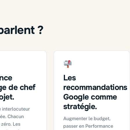
parlent ?
ence
Les
e de chef
recommandations
ojet.
Google comme
stratégie.
 interlocuteur
née. Chacun
Augmenter le budget,
 zéro. Les
passer en Performance