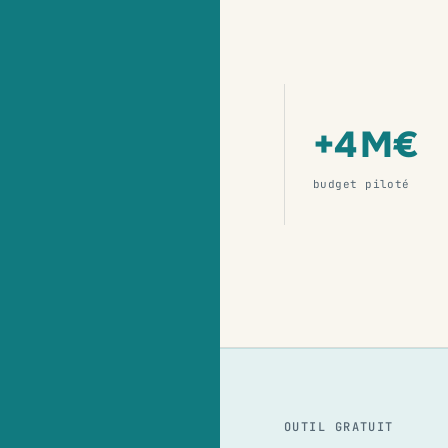
+4 M€
budget piloté
OUTIL GRATUIT