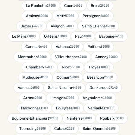
La Rochelle
Caen
Brest
17000
14000
29200
Amiens
Metz
Perpignan
80000
57000
66000
Béziers
Avignon
Saint-Etienne
34500
84000
42000
Le Mans
Orléans
Pau
Bayonne
72000
45000
64000
64100
Cannes
Valence
Poitiers
06400
26000
86000
Montauban
Villeurbanne
Annecy
82000
69100
74000
Chambery
Niort
Troyes
73000
79000
10000
Mulhouse
Colmar
Besancon
68100
68000
25000
Vannes
Saint-Nazaire
Dunkerque
56000
44600
59140
Arras
Limoges
Angouleme
62000
87000
16000
Narbonne
Bourges
Versailles
11100
18000
78000
Boulogne-Billancourt
Nanterre
Roubaix
92100
92000
59100
Tourcoing
Calais
Saint-Quentin
59200
62100
02100