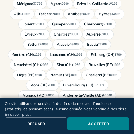
Mérignac
Agen
Brive-la-Gaillarde
33700
47000
19100
Albi
Tarbes
Antibes
Hyères
81000
65000
06600
83400
Lorient
Quimper
Cherbourg
56100
29000
50100
Évreux
Chartres
Auxerre
27000
28000
89000
Belfort
Ajaccio
Bastia
90000
20000
20200
Genève (CH)
Lausanne (CH)
Fribourg (CH)
1200
1000
1700
Neuchâtel (CH)
Sion (CH)
Bruxelles (BE)
2000
1950
1000
Liège (BE)
Namur (BE)
Charleroi (BE)
4000
5000
6000
Mons (BE)
Luxembourg (LU)
7000
L-1009
Monaco (MC)
Andorre-la-Vieille (AD)
98000
AD500
Ce site utilise des cookies à des fins de mesure d'audience
(statistiques anonymisées). Aucune donnée n'est vendue à des tiers.
En savoir plus
.
REFUSER
ACCEPTER
AUDIT GRATUIT