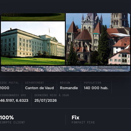
thibaultfayol.com
CODE POSTAL
DÉPARTEMENT
RÉGION
POPULATION
1000
Canton de Vaud
Romandie
140 000 hab.
COORDONNÉES GPS
DERNIÈRE MISE À JOUR
46.5197, 6.6323
25/07/2026
100%
Fix
COMPTE CLIENT
FORFAIT FIXE