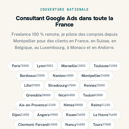
COUVERTURE NATIONALE
Consultant Google Ads dans toute la
France
Freelance 100 % remote, je pilote des comptes depuis
Montpellier pour des clients en France, en Suisse, en
Belgique, au Luxembourg, à Monaco et en Andorre.
Paris
Lyon
Marseille
Toulouse
75000
69001
13001
31000
Bordeaux
Nantes
Montpellier
33000
44000
34000
Lille
Strasbourg
Rennes
59000
67000
35000
Grenoble
Nice
Toulon
38000
06000
83000
Aix-en-Provence
Nîmes
Reims
13100
30000
51100
Dijon
Angers
Rouen
Le Havre
21000
49000
76000
76600
Clermont-Ferrand
Nancy
Tours
63000
54000
37000