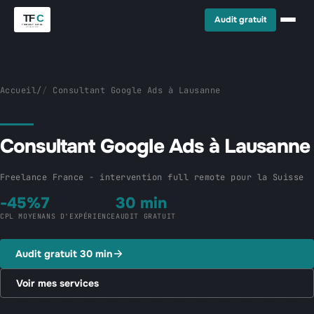
Audit gratuit
Accueil
/
Consultant Google Ads à Lausanne
Consultant Google Ads à Lausanne
Freelance France - intervention full remote pour la Suisse
-45%
7
30 min
CPL MOYEN
ANS D'EXPÉRIENCE
AUDIT GRATUIT
Audit gratuit 30 min
Voir mes services