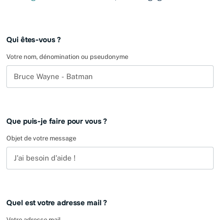
Leave
Qui êtes-vous ?
this
field
Votre nom, dénomination ou pseudonyme
blank
Que puis-je faire pour vous ?
Objet de votre message
Quel est votre adresse mail ?
Votre adresse mail