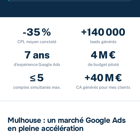
-35 %
+140 000
CPL moyen constaté
leads générés
7 ans
4 M €
d’expérience Google Ads
de budget piloté
≤ 5
+40 M €
comptes simultanés max.
CA générés pour mes clients
Mulhouse : un marché Google Ads
en pleine accélération