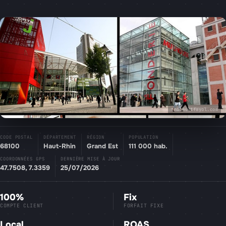
thibaultfayol.com
CODE POSTAL
DÉPARTEMENT
RÉGION
POPULATION
68100
Haut-Rhin
Grand Est
111 000 hab.
COORDONNÉES GPS
DERNIÈRE MISE À JOUR
47.7508, 7.3359
25/07/2026
100%
Fix
COMPTE CLIENT
FORFAIT FIXE
Local
ROAS