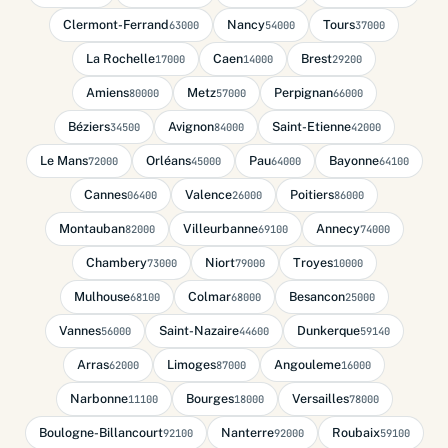
Clermont-Ferrand
Nancy
Tours
63000
54000
37000
La Rochelle
Caen
Brest
17000
14000
29200
Amiens
Metz
Perpignan
80000
57000
66000
Béziers
Avignon
Saint-Etienne
34500
84000
42000
Le Mans
Orléans
Pau
Bayonne
72000
45000
64000
64100
Cannes
Valence
Poitiers
06400
26000
86000
Montauban
Villeurbanne
Annecy
82000
69100
74000
Chambery
Niort
Troyes
73000
79000
10000
Mulhouse
Colmar
Besancon
68100
68000
25000
Vannes
Saint-Nazaire
Dunkerque
56000
44600
59140
Arras
Limoges
Angouleme
62000
87000
16000
Narbonne
Bourges
Versailles
11100
18000
78000
Boulogne-Billancourt
Nanterre
Roubaix
92100
92000
59100