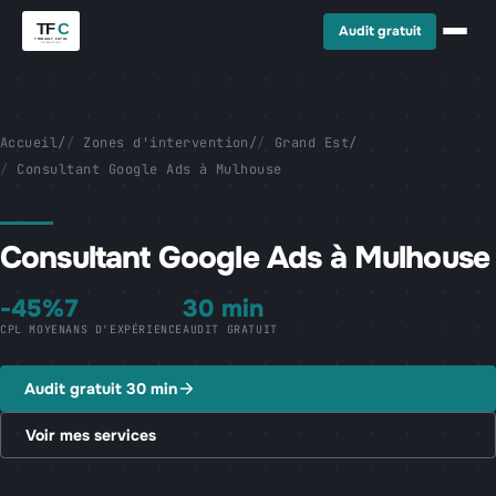
Audit gratuit
Accueil
/
Zones d'intervention
/
Grand Est
/
Consultant Google Ads à Mulhouse
Consultant Google Ads à Mulhouse
-45%
7
30 min
CPL MOYEN
ANS D'EXPÉRIENCE
AUDIT GRATUIT
Audit gratuit 30 min
Voir mes services