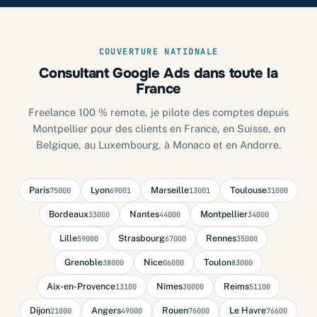
COUVERTURE NATIONALE
Consultant Google Ads dans toute la
France
Freelance 100 % remote, je pilote des comptes depuis
Montpellier pour des clients en France, en Suisse, en
Belgique, au Luxembourg, à Monaco et en Andorre.
Paris
Lyon
Marseille
Toulouse
75000
69001
13001
31000
Bordeaux
Nantes
Montpellier
33000
44000
34000
Lille
Strasbourg
Rennes
59000
67000
35000
Grenoble
Nice
Toulon
38000
06000
83000
Aix-en-Provence
Nîmes
Reims
13100
30000
51100
Dijon
Angers
Rouen
Le Havre
21000
49000
76000
76600