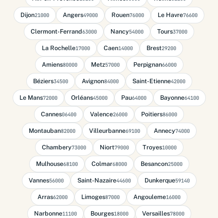
Dijon
Angers
Rouen
Le Havre
21000
49000
76000
76600
Clermont-Ferrand
Nancy
Tours
63000
54000
37000
La Rochelle
Caen
Brest
17000
14000
29200
Amiens
Metz
Perpignan
80000
57000
66000
Béziers
Avignon
Saint-Etienne
34500
84000
42000
Le Mans
Orléans
Pau
Bayonne
72000
45000
64000
64100
Cannes
Valence
Poitiers
06400
26000
86000
Montauban
Villeurbanne
Annecy
82000
69100
74000
Chambery
Niort
Troyes
73000
79000
10000
Mulhouse
Colmar
Besancon
68100
68000
25000
Vannes
Saint-Nazaire
Dunkerque
56000
44600
59140
Arras
Limoges
Angouleme
62000
87000
16000
Narbonne
Bourges
Versailles
11100
18000
78000