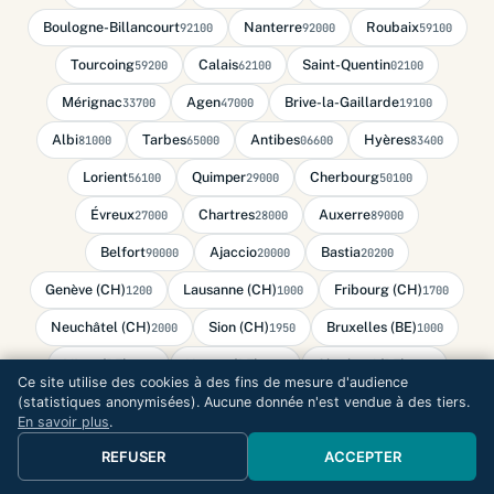
Boulogne-Billancourt
Nanterre
Roubaix
92100
92000
59100
Tourcoing
Calais
Saint-Quentin
59200
62100
02100
Mérignac
Agen
Brive-la-Gaillarde
33700
47000
19100
Albi
Tarbes
Antibes
Hyères
81000
65000
06600
83400
Lorient
Quimper
Cherbourg
56100
29000
50100
Évreux
Chartres
Auxerre
27000
28000
89000
Belfort
Ajaccio
Bastia
90000
20000
20200
Genève (CH)
Lausanne (CH)
Fribourg (CH)
1200
1000
1700
Neuchâtel (CH)
Sion (CH)
Bruxelles (BE)
2000
1950
1000
Liège (BE)
Namur (BE)
Charleroi (BE)
4000
5000
6000
Ce site utilise des cookies à des fins de mesure d'audience
(statistiques anonymisées). Aucune donnée n'est vendue à des tiers.
Mons (BE)
Luxembourg (LU)
7000
L-1009
En savoir plus
.
Monaco (MC)
Andorre-la-Vieille (AD)
98000
AD500
REFUSER
ACCEPTER