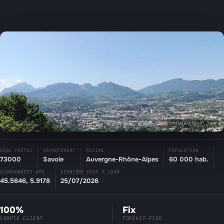
thibaultfayol.com
CODE POSTAL
DÉPARTEMENT
RÉGION
POPULATION
73000
Savoie
Auvergne-Rhône-Alpes
60 000 hab.
COORDONNÉES GPS
DERNIÈRE MISE À JOUR
45.5646, 5.9178
25/07/2026
100%
Fix
COMPTE CLIENT
FORFAIT FIXE