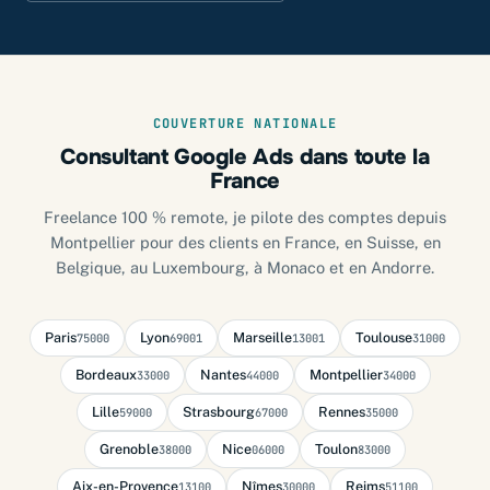
COUVERTURE NATIONALE
Consultant Google Ads dans toute la
France
Freelance 100 % remote, je pilote des comptes depuis
Montpellier pour des clients en France, en Suisse, en
Belgique, au Luxembourg, à Monaco et en Andorre.
Paris
Lyon
Marseille
Toulouse
75000
69001
13001
31000
Bordeaux
Nantes
Montpellier
33000
44000
34000
Lille
Strasbourg
Rennes
59000
67000
35000
Grenoble
Nice
Toulon
38000
06000
83000
Aix-en-Provence
Nîmes
Reims
13100
30000
51100