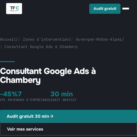
Audit gratuit
Accueil
/
Zones d'intervention
/
Auvergne-Rhône-Alpes
/
Consultant Google Ads à Chambery
Consultant Google Ads à
Chambery
-45%
7
30 min
CPL MOYEN
ANS D'EXPÉRIENCE
AUDIT GRATUIT
Audit gratuit 30 min
Voir mes services