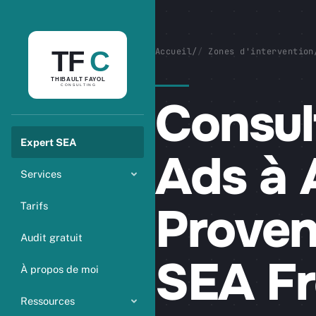
Accueil
/
Zones d'intervention
Consul
Expert SEA
Ads à 
Services
Proven
Tarifs
Audit gratuit
SEA Fr
À propos de moi
Ressources