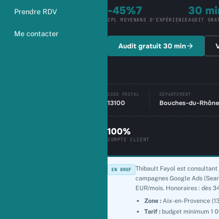
-45%
7
30 mi
Prendre RDV
CPL MOYEN
ANS D'EXPÉRIENCE
AUDIT GRA
Me contacter
Audit gratuit 30 min
V
CODE POSTAL
DÉPARTEMENT
13100
Bouches-du-Rhône
100%
COMPTE CLIENT
Thibault Fayol est consultan
EN BREF
campagnes Google Ads (Search
EUR/mois. Honoraires : dès 3
Zone :
Aix-en-Provence (1
Tarif :
budget minimum 1 00