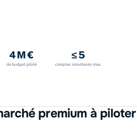
4 M €
≤ 5
de budget piloté
comptes simultanés max.
marché premium à piloter