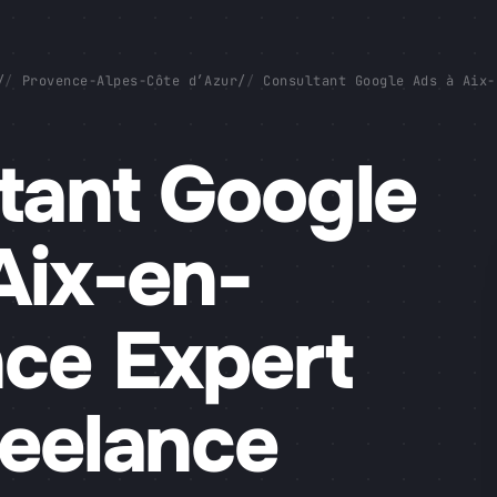
/
Provence-Alpes-Côte d’Azur
/
Consultant Google Ads à Aix-
tant Google
Aix-en-
ce Expert
eelance