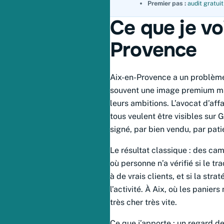
Premier pas :
audit gratui
Ce que je vo
Provence
Aix-en-Provence a un problème 
souvent une image premium mai
leurs ambitions. L’avocat d’affa
tous veulent être visibles sur 
signé, par bien vendu, par patie
Le résultat classique : des c
où personne n’a vérifié si le t
à de vrais clients, et si la st
l’activité. À Aix, où les panie
très cher très vite.
Ce que j’apporte : un regard 