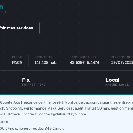
n
TUIT
oir mes services
RÉGION
POPULATION
COORDONNÉES GPS
DERNIÈRE MIS
PACA
141 438 hab.
43.5297, 5.4474
29/07/202
Fix
Local
FORFAIT FIXE
MARCHÉ LOCAL
t Google Ads freelance certifié, basé à Montpellier, accompagnant les entrep
, Shopping, Performance Max). Services : audit gratuit 30 min, gestion men
49 EUR/mois. Contact : contact@thibaultfayol.com.
3100)
0 €/mois, honoraires dès 349 €/mois