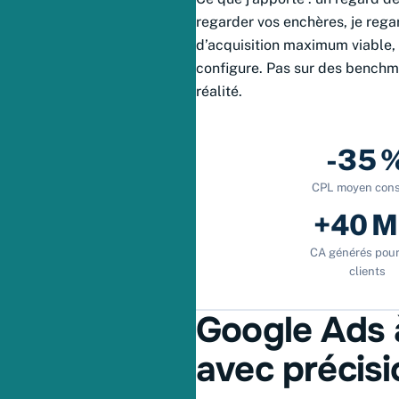
regarder vos enchères, je rega
d’acquisition maximum viable, e
configure. Pas sur des benchm
réalité.
-35 
CPL moyen cons
+40 M
CA générés pou
clients
Google Ads 
avec précisi