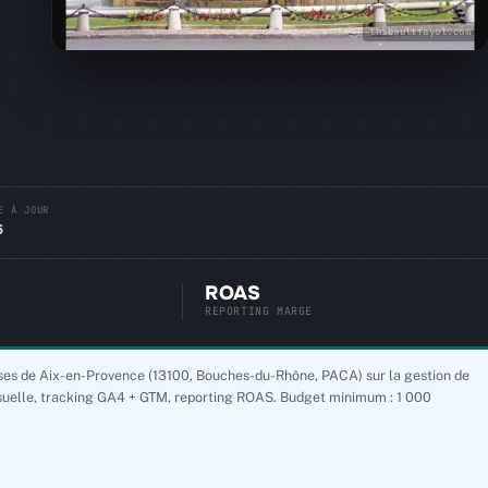
thibaultfayol.com
E À JOUR
6
ROAS
REPORTING MARGE
rises de Aix-en-Provence (13100, Bouches-du-Rhône, PACA) sur la gestion de
suelle, tracking GA4 + GTM, reporting ROAS. Budget minimum : 1 000