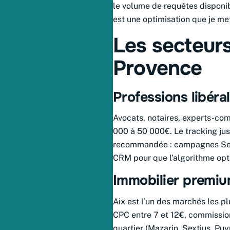
le volume de requêtes disponi
est une optimisation que je m
Les secteur
Provence
Professions libéral
Avocats, notaires, experts-com
000 à 50 000€. Le tracking jus
recommandée : campagnes Sear
CRM pour que l’algorithme opti
Immobilier premi
Aix est l’un des marchés les p
CPC entre 7 et 12€, commissio
quartier (Mazarin, Sextius, Puy