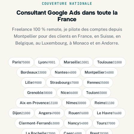
COUVERTURE NATIONALE
Consultant Google Ads dans toute la
France
Freelance 100 % remote, je pilote des comptes depuis
Montpellier pour des clients en France, en Suisse, en
Belgique, au Luxembourg, à Monaco et en Andorre.
Paris
Lyon
Marseille
Toulouse
75000
69001
13001
31000
Bordeaux
Nantes
Montpellier
33000
44000
34000
Lille
Strasbourg
Rennes
59000
67000
35000
Grenoble
Nice
Toulon
38000
06000
83000
Aix-en-Provence
Nîmes
Reims
13100
30000
51100
Dijon
Angers
Rouen
Le Havre
21000
49000
76000
76600
Clermont-Ferrand
Nancy
Tours
63000
54000
37000
La Rochelle
Caen
Brest
17000
14000
29200