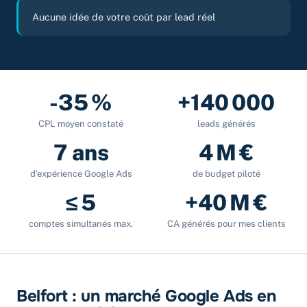
Aucune idée de votre coût par lead réel
-35 %
+140 000
CPL moyen constaté
leads générés
7 ans
4 M €
d’expérience Google Ads
de budget piloté
≤ 5
+40 M €
comptes simultanés max.
CA générés pour mes clients
Belfort : un marché Google Ads en