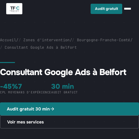
Audit gratuit
Accueil
/
Zones d'intervention
/
Bourgogne-Franche-Comté
/
Consultant Google Ads à Belfort
Consultant Google Ads à Belfort
-45%
7
30 min
CPL MOYEN
ANS D'EXPÉRIENCE
AUDIT GRATUIT
Audit gratuit 30 min
Voir mes services