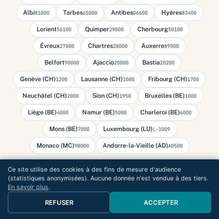
Albi
Tarbes
Antibes
Hyères
81000
65000
06600
83400
Lorient
Quimper
Cherbourg
56100
29000
50100
Évreux
Chartres
Auxerre
27000
28000
89000
Belfort
Ajaccio
Bastia
90000
20000
20200
Genève (CH)
Lausanne (CH)
Fribourg (CH)
1200
1000
1700
Neuchâtel (CH)
Sion (CH)
Bruxelles (BE)
2000
1950
1000
Liège (BE)
Namur (BE)
Charleroi (BE)
4000
5000
6000
Mons (BE)
Luxembourg (LU)
7000
L-1009
Monaco (MC)
Andorre-la-Vieille (AD)
98000
AD500
Ce site utilise des cookies à des fins de mesure d'audience
(statistiques anonymisées). Aucune donnée n'est vendue à des tiers.
En savoir plus
.
REFUSER
ACCEPTER
AUDIT GRATUIT