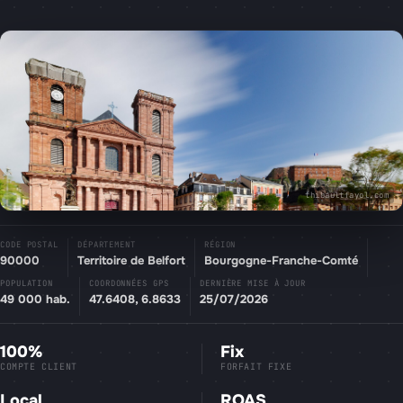
thibaultfayol.com
CODE POSTAL
DÉPARTEMENT
RÉGION
90000
Territoire de Belfort
Bourgogne-Franche-Comté
POPULATION
COORDONNÉES GPS
DERNIÈRE MISE À JOUR
49 000 hab.
47.6408, 6.8633
25/07/2026
100%
Fix
COMPTE CLIENT
FORFAIT FIXE
Local
ROAS