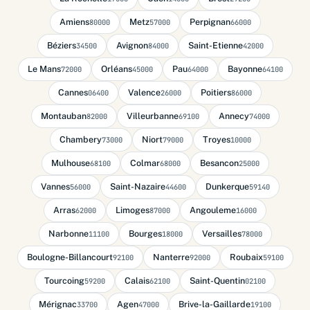
Amiens
Metz
Perpignan
80000
57000
66000
Béziers
Avignon
Saint-Etienne
34500
84000
42000
Le Mans
Orléans
Pau
Bayonne
72000
45000
64000
64100
Cannes
Valence
Poitiers
06400
26000
86000
Montauban
Villeurbanne
Annecy
82000
69100
74000
Chambery
Niort
Troyes
73000
79000
10000
Mulhouse
Colmar
Besancon
68100
68000
25000
Vannes
Saint-Nazaire
Dunkerque
56000
44600
59140
Arras
Limoges
Angouleme
62000
87000
16000
Narbonne
Bourges
Versailles
11100
18000
78000
Boulogne-Billancourt
Nanterre
Roubaix
92100
92000
59100
Tourcoing
Calais
Saint-Quentin
59200
62100
02100
Mérignac
Agen
Brive-la-Gaillarde
33700
47000
19100