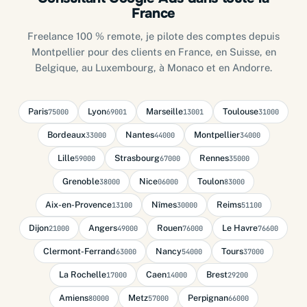
France
Freelance 100 % remote, je pilote des comptes depuis
Montpellier pour des clients en France, en Suisse, en
Belgique, au Luxembourg, à Monaco et en Andorre.
Paris
Lyon
Marseille
Toulouse
75000
69001
13001
31000
Bordeaux
Nantes
Montpellier
33000
44000
34000
Lille
Strasbourg
Rennes
59000
67000
35000
Grenoble
Nice
Toulon
38000
06000
83000
Aix-en-Provence
Nîmes
Reims
13100
30000
51100
Dijon
Angers
Rouen
Le Havre
21000
49000
76000
76600
Clermont-Ferrand
Nancy
Tours
63000
54000
37000
La Rochelle
Caen
Brest
17000
14000
29200
Amiens
Metz
Perpignan
80000
57000
66000