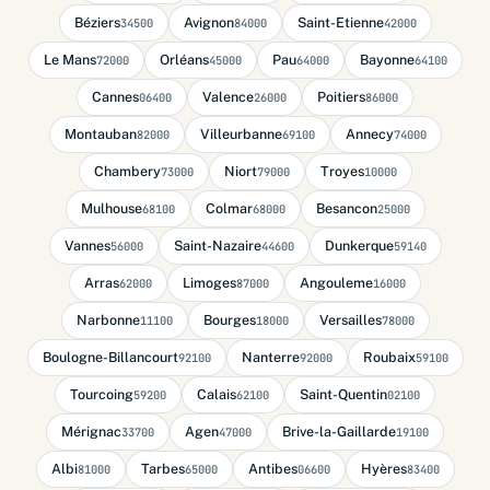
Béziers
Avignon
Saint-Etienne
34500
84000
42000
Le Mans
Orléans
Pau
Bayonne
72000
45000
64000
64100
Cannes
Valence
Poitiers
06400
26000
86000
Montauban
Villeurbanne
Annecy
82000
69100
74000
Chambery
Niort
Troyes
73000
79000
10000
Mulhouse
Colmar
Besancon
68100
68000
25000
Vannes
Saint-Nazaire
Dunkerque
56000
44600
59140
Arras
Limoges
Angouleme
62000
87000
16000
Narbonne
Bourges
Versailles
11100
18000
78000
Boulogne-Billancourt
Nanterre
Roubaix
92100
92000
59100
Tourcoing
Calais
Saint-Quentin
59200
62100
02100
Mérignac
Agen
Brive-la-Gaillarde
33700
47000
19100
Albi
Tarbes
Antibes
Hyères
81000
65000
06600
83400