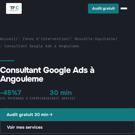
Audit gratuit
Accueil
/
Zones d'intervention
/
Nouvelle-Aquitaine
/
Consultant Google Ads à Angouleme
Consultant Google Ads à
Angouleme
-45%
7
30 min
CPL MOYEN
ANS D'EXPÉRIENCE
AUDIT GRATUIT
Audit gratuit 30 min
Voir mes services