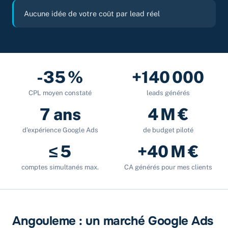
Aucune idée de votre coût par lead réel
-35 %
+140 000
CPL moyen constaté
leads générés
7 ans
4 M €
d’expérience Google Ads
de budget piloté
≤ 5
+40 M €
comptes simultanés max.
CA générés pour mes clients
Angouleme : un marché Google Ads