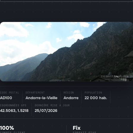
thibaultfayol.com
CODE POSTAL
DÉPARTEMENT
RÉGION
POPULATION
AD100
Andorre-la-Vieille
Andorre
22 000 hab.
COORDONNÉES GPS
DERNIÈRE MISE À JOUR
42.5063, 1.5218
25/07/2026
100%
Fix
COMPTE CLIENT
FORFAIT FIXE