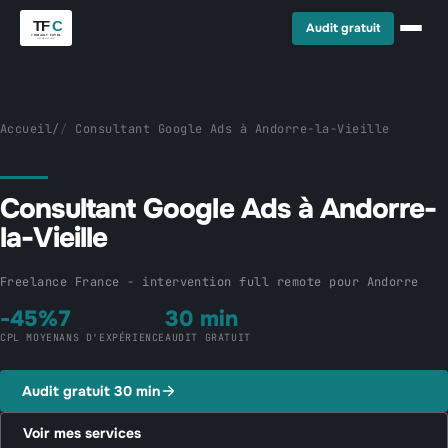
Audit gratuit
Accueil
/
Consultant Google Ads à Andorre-la-Vieille
Consultant Google Ads à Andorre-
la-Vieille
Freelance France - intervention full remote pour Andorre
-45%
7
30 min
CPL MOYEN
ANS D'EXPÉRIENCE
AUDIT GRATUIT
Audit gratuit 30 min
Voir mes services