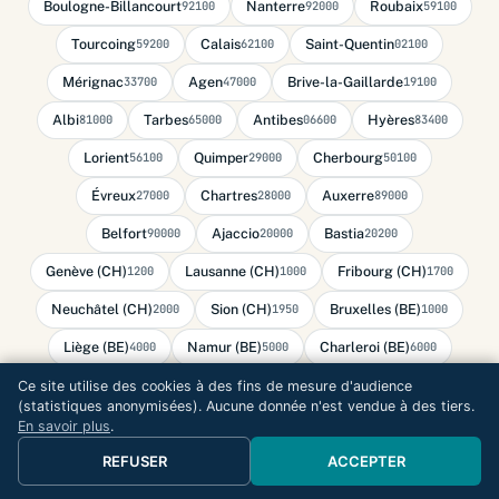
Boulogne-Billancourt
Nanterre
Roubaix
92100
92000
59100
Tourcoing
Calais
Saint-Quentin
59200
62100
02100
Mérignac
Agen
Brive-la-Gaillarde
33700
47000
19100
Albi
Tarbes
Antibes
Hyères
81000
65000
06600
83400
Lorient
Quimper
Cherbourg
56100
29000
50100
Évreux
Chartres
Auxerre
27000
28000
89000
Belfort
Ajaccio
Bastia
90000
20000
20200
Genève (CH)
Lausanne (CH)
Fribourg (CH)
1200
1000
1700
Neuchâtel (CH)
Sion (CH)
Bruxelles (BE)
2000
1950
1000
Liège (BE)
Namur (BE)
Charleroi (BE)
4000
5000
6000
Mons (BE)
Luxembourg (LU)
7000
L-1009
Ce site utilise des cookies à des fins de mesure d'audience
(statistiques anonymisées). Aucune donnée n'est vendue à des tiers.
Monaco (MC)
Andorre-la-Vieille (AD)
98000
AD500
En savoir plus
.
REFUSER
ACCEPTER