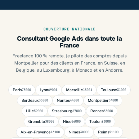
COUVERTURE NATIONALE
Consultant Google Ads dans toute la
France
Freelance 100 % remote, je pilote des comptes depuis
Montpellier pour des clients en France, en Suisse, en
Belgique, au Luxembourg, à Monaco et en Andorre.
Paris
Lyon
Marseille
Toulouse
75000
69001
13001
31000
Bordeaux
Nantes
Montpellier
33000
44000
34000
Lille
Strasbourg
Rennes
59000
67000
35000
Grenoble
Nice
Toulon
38000
06000
83000
Aix-en-Provence
Nîmes
Reims
13100
30000
51100