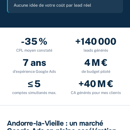
Aucune idée de votre coût par lead réel
-35 %
+140 000
CPL moyen constaté
leads générés
7 ans
4 M €
d’expérience Google Ads
de budget piloté
≤ 5
+40 M €
comptes simultanés max.
CA générés pour mes clients
Andorre-la-Vieille : un marché