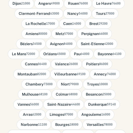
Dijon
Angers
Rouen
Le Havre
21000
49000
76000
76600
Clermont-Ferrand
Nancy
Tours
63000
54000
37000
La Rochelle
Caen
Brest
17000
14000
29200
Amiens
Metz
Perpignan
80000
57000
66000
Béziers
Avignon
Saint-Etienne
34500
84000
42000
Le Mans
Orléans
Pau
Bayonne
72000
45000
64000
64100
Cannes
Valence
Poitiers
06400
26000
86000
Montauban
Villeurbanne
Annecy
82000
69100
74000
Chambery
Niort
Troyes
73000
79000
10000
Mulhouse
Colmar
Besancon
68100
68000
25000
Vannes
Saint-Nazaire
Dunkerque
56000
44600
59140
Arras
Limoges
Angouleme
62000
87000
16000
Narbonne
Bourges
Versailles
11100
18000
78000