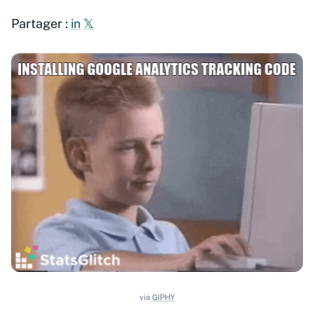
Partager :
in
𝕏
via
GIPHY