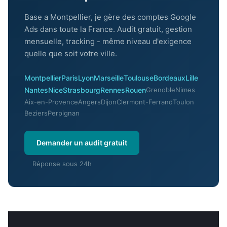
Base a Montpellier, je gère des comptes Google
Ads dans toute la France. Audit gratuit, gestion
mensuelle, tracking - même niveau d'exigence
quelle que soit votre ville.
Montpellier
Paris
Lyon
Marseille
Toulouse
Bordeaux
Lille
Nantes
Nice
Strasbourg
Rennes
Rouen
Grenoble
Nimes
Aix-en-Provence
Angers
Dijon
Clermont-Ferrand
Toulon
Beziers
Perpignan
Demander un audit gratuit
Réponse sous 24h