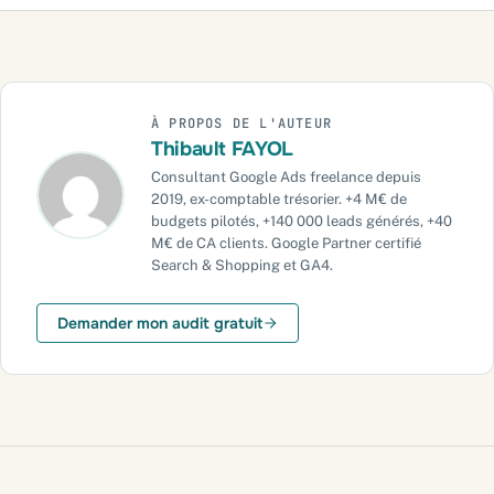
Vous voulez sortir d'une lecture trop simpliste des conversions
?
Ce qu'il faut retenir
À PROPOS DE L'AUTEUR
Besoin d'un cadre plus solide ?
Thibault FAYOL
J'interviens partout en France, en visio ou sur place
Consultant Google Ads freelance depuis
2019, ex-comptable trésorier. +4 M€ de
budgets pilotés, +140 000 leads générés, +40
M€ de CA clients. Google Partner certifié
Search & Shopping et GA4.
Demander mon audit gratuit