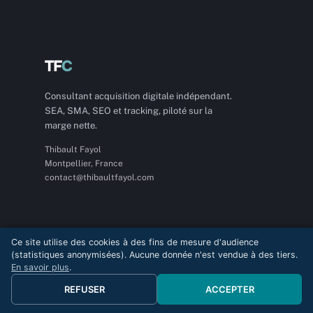
TF
C
Consultant acquisition digitale indépendant.
SEA, SMA, SEO et tracking, piloté sur la
marge nette.
Thibault Fayol
Montpellier, France
contact@thibaultfayol.com
Services
Ce site utilise des cookies à des fins de mesure d'audience
(statistiques anonymisées). Aucune donnée n'est vendue à des tiers.
Consultant Google Ads
En savoir plus
.
Google Ads artisans et BTP
REFUSER
ACCEPTER
Audit Google Ads
Tarifs