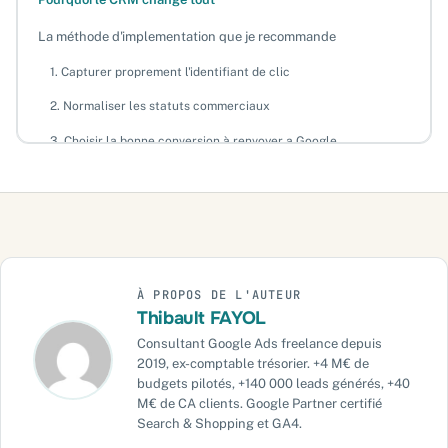
La méthode d'implementation que je recommande
1. Capturer proprement l'identifiant de clic
2. Normaliser les statuts commerciaux
3. Choisir la bonne conversion à renvoyer a Google
Vous voulez passer d'un tracking web correct a un pilotage
CRM utile ?
Les erreurs qui sabotent le plus souvent le dispositif
Quand cela change vraiment le ROI
À PROPOS DE L'AUTEUR
Le lien avec Enhanced Conversions for Leads
Thibault FAYOL
Besoin d'un compte juge sur des opportunités et pas sur des
Consultant Google Ads freelance depuis
formulaires ?
2019, ex-comptable trésorier. +4 M€ de
budgets pilotés, +140 000 leads générés, +40
Ce qu'il faut retenir
M€ de CA clients. Google Partner certifié
Besoin d'un cadre plus solide ?
Search & Shopping et GA4.