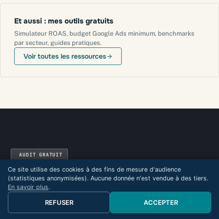
Et aussi : mes outils gratuits
Simulateur ROAS, budget Google Ads minimum, benchmarks
par secteur, guides pratiques.
Voir toutes les ressources
AUDIT GRATUIT
Audit gratuit : je vous dis en 30
Ce site utilise des cookies à des fins de mesure d'audience
(statistiques anonymisées). Aucune donnée n'est vendue à des tiers.
min ce qui brûle votre budget.
En savoir plus
.
Sans PowerPoint, sans engagement. Votre compte, en
REFUSER
ACCEPTER
direct, devant vous. Si Google Ads n'est pas la bonne