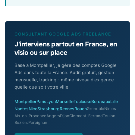
CONSULTANT GOOGLE ADS FREELANCE
J'interviens partout en France, en
visio ou sur place
Base a Montpellier, je gère des comptes Google
Ads dans toute la France. Audit gratuit, gestion
mensuelle, tracking - même niveau d'exigence
quelle que soit votre ville.
Montpellier
Paris
Lyon
Marseille
Toulouse
Bordeaux
Lille
Nantes
Nice
Strasbourg
Rennes
Rouen
Grenoble
Nimes
Aix-en-Provence
Angers
Dijon
Clermont-Ferrand
Toulon
Beziers
Perpignan