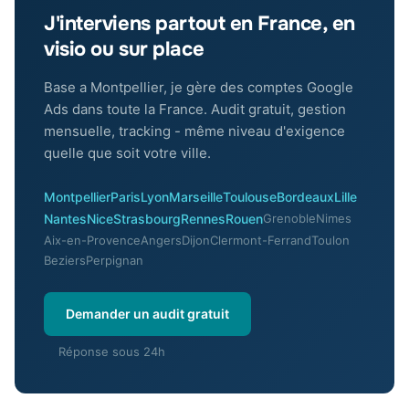
J'interviens partout en France, en
visio ou sur place
Base a Montpellier, je gère des comptes Google
Ads dans toute la France. Audit gratuit, gestion
mensuelle, tracking - même niveau d'exigence
quelle que soit votre ville.
Montpellier
Paris
Lyon
Marseille
Toulouse
Bordeaux
Lille
Nantes
Nice
Strasbourg
Rennes
Rouen
Grenoble
Nimes
Aix-en-Provence
Angers
Dijon
Clermont-Ferrand
Toulon
Beziers
Perpignan
Demander un audit gratuit
Réponse sous 24h