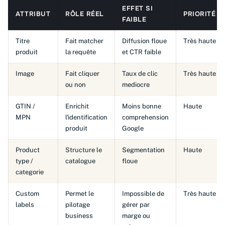
EFFET SI
ATTRIBUT
RÔLE RÉEL
PRIORITÉ
FAIBLE
Titre
Fait matcher
Diffusion floue
Très haute
produit
la requête
et CTR faible
Image
Fait cliquer
Taux de clic
Très haute
ou non
mediocre
GTIN /
Enrichit
Moins bonne
Haute
MPN
l'identification
comprehension
produit
Google
Product
Structure le
Segmentation
Haute
type /
catalogue
floue
categorie
Custom
Permet le
Impossible de
Très haute
labels
pilotage
gérer par
business
marge ou