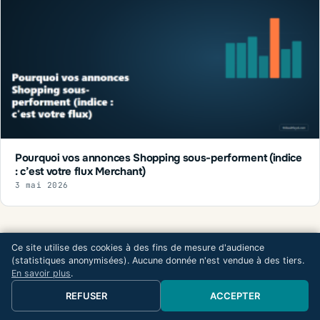
Pourquoi vos annonces Shopping sous-performent (indice
: c’est votre flux Merchant)
3 mai 2026
Ce site utilise des cookies à des fins de mesure d'audience
Et aussi : mes outils gratuits
(statistiques anonymisées). Aucune donnée n'est vendue à des tiers.
En savoir plus
.
Simulateur ROAS, budget Google Ads minimum, benchmarks
par secteur, guides pratiques.
REFUSER
ACCEPTER
Voir toutes les ressources