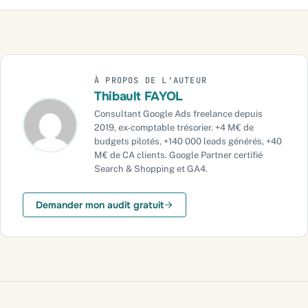
La boucle d'optimisation sur 30 jours
Vous voulez savoir si votre flux aide vraiment vos campagnes ?
Les erreurs qui reviennent le plus
À PROPOS DE L'AUTEUR
Thibault FAYOL
Ce qu'il faut retenir
Consultant Google Ads freelance depuis
Besoin d'un cadre plus solide ?
2019, ex-comptable trésorier. +4 M€ de
budgets pilotés, +140 000 leads générés, +40
J'interviens partout en France, en visio ou sur place
M€ de CA clients. Google Partner certifié
Search & Shopping et GA4.
Sur le même sujet
Demander mon audit gratuit