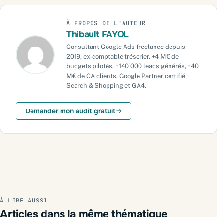
Comment réduire son coût par lead Google Ads ?
À PROPOS DE L'AUTEUR
Le CPL sur Performance Max est-il plus bas que sur le Search ?
Thibault FAYOL
Faut-il utiliser le CPA cible pour optimiser son CPL ?
Consultant Google Ads freelance depuis
2019, ex-comptable trésorier. +4 M€ de
Besoin d’un regard expert sur vos campagnes ?
budgets pilotés, +140 000 leads générés, +40
M€ de CA clients. Google Partner certifié
Votre compte Google Ads est-il rentable ?
Search & Shopping et GA4.
Demander mon audit gratuit
À LIRE AUSSI
Articles dans la même thématique