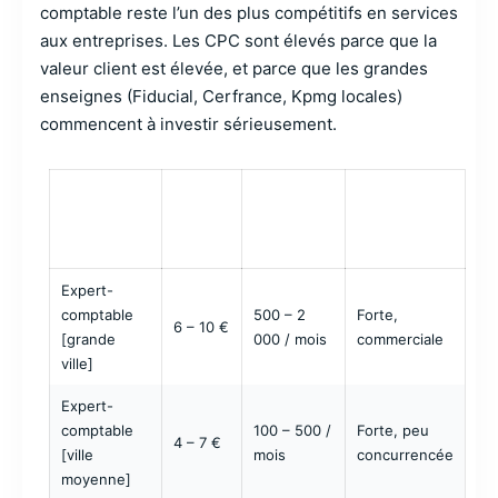
comptable reste l’un des plus compétitifs en services
aux entreprises. Les CPC sont élevés parce que la
valeur client est élevée, et parce que les grandes
enseignes (Fiducial, Cerfrance, Kpmg locales)
commencent à investir sérieusement.
CPC
VOLUME DE
TYPE DE
MOYEN
RECHERCHE
INTENTION
REQUÊTE
MARCHÉ
MENSUEL
2026
Expert-
comptable
500 – 2
Forte,
6 – 10 €
[grande
000 / mois
commerciale
ville]
Expert-
comptable
100 – 500 /
Forte, peu
4 – 7 €
[ville
mois
concurrencée
moyenne]